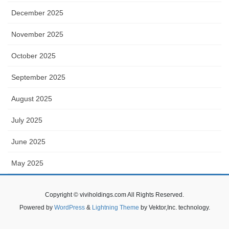
December 2025
November 2025
October 2025
September 2025
August 2025
July 2025
June 2025
May 2025
Copyright © viviholdings.com All Rights Reserved.
Powered by
WordPress
&
Lightning Theme
by Vektor,Inc. technology.