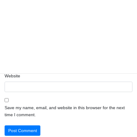
Name
*
Email
*
Website
Save my name, email, and website in this browser for the next
time I comment.