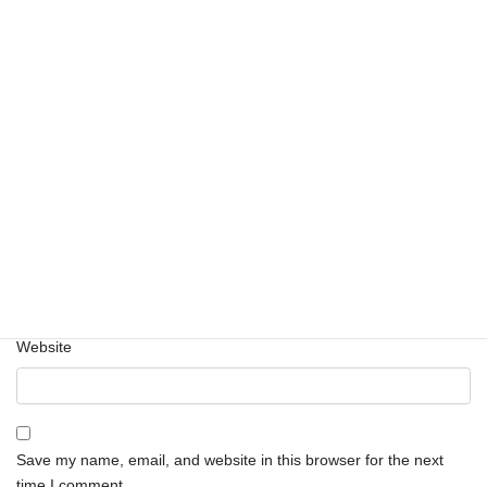
Name
*
Email
*
Website
Save my name, email, and website in this browser for the next
time I comment.