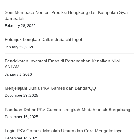
Seni Membaca Nomor: Prediksi Hongkong dan Kumpulan Syair
dari Satelit
February 28, 2026
Petunjuk Lengkap Daftar di SatelitTogel
January 22, 2026
Pendekatan Investasi Emas di Pertengahan Kenaikan Nilai
ANTAM
January 1, 2026
Menjelajahi Dunia PKV Games dan BandarQQ
December 23, 2025
Panduan Daftar PKV Games: Langkah Mudah untuk Bergabung
December 15, 2025
Login PKV Games: Masalah Umum dan Cara Mengatasinya
December 14, 2025