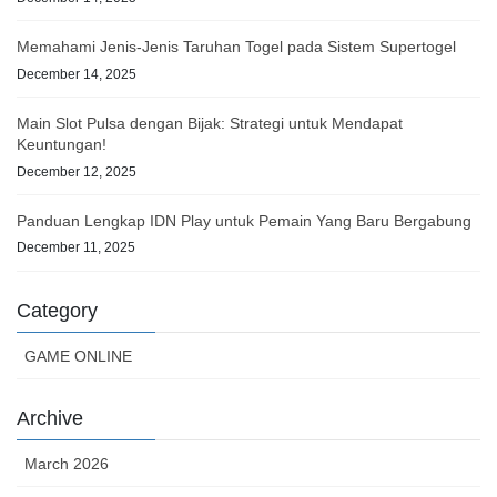
Memahami Jenis-Jenis Taruhan Togel pada Sistem Supertogel
December 14, 2025
Main Slot Pulsa dengan Bijak: Strategi untuk Mendapat
Keuntungan!
December 12, 2025
Panduan Lengkap IDN Play untuk Pemain Yang Baru Bergabung
December 11, 2025
Category
GAME ONLINE
Archive
March 2026