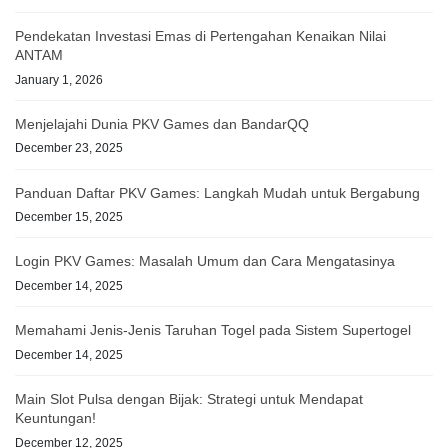
Pendekatan Investasi Emas di Pertengahan Kenaikan Nilai
ANTAM
January 1, 2026
Menjelajahi Dunia PKV Games dan BandarQQ
December 23, 2025
Panduan Daftar PKV Games: Langkah Mudah untuk Bergabung
December 15, 2025
Login PKV Games: Masalah Umum dan Cara Mengatasinya
December 14, 2025
Memahami Jenis-Jenis Taruhan Togel pada Sistem Supertogel
December 14, 2025
Main Slot Pulsa dengan Bijak: Strategi untuk Mendapat
Keuntungan!
December 12, 2025