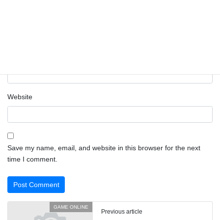
Name
*
Email
*
Website
Save my name, email, and website in this browser for the next
time I comment.
GAME ONLINE
Previous article