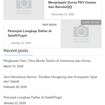
Menjelajahi Dunia PKV Games
dan BandarQQ
December 23, 2025
GAME ONLINE
Next article
Petunjuk Lengkap Daftar di
SatelitTogel
January 22, 2026
Recent posts
Ringkasan Hari: Citra Berita Terkini di Indonesia dan Dunia
March 15, 2026
Seni Membaca Nomor: Prediksi Hongkong dan Kumpulan Syair
dari Satelit
February 28, 2026
Petunjuk Lengkap Daftar di SatelitTogel
January 22, 2026