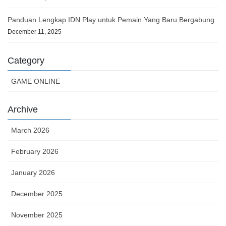
Panduan Lengkap IDN Play untuk Pemain Yang Baru Bergabung
December 11, 2025
Category
GAME ONLINE
Archive
March 2026
February 2026
January 2026
December 2025
November 2025