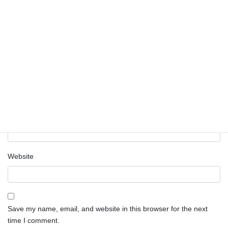
Name
*
Email
*
Website
Save my name, email, and website in this browser for the next
time I comment.