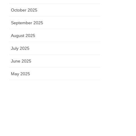
October 2025
September 2025
August 2025
July 2025
June 2025
May 2025