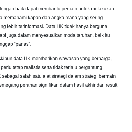
at dengan baik dapat membantu pemain untuk melakukan
 cara memahami kapan dan angka mana yang sering
ng lebih terinformasi. Data HK tidak hanya berguna
api juga dalam menyesuaikan moda taruhan, baik itu
anggap “panas”.
meskipun data HK memberikan wawasan yang berharga,
perlu tetap realistis serta tidak terlalu bergantung
bagai salah satu alat strategi dalam strategi bermain
megang peranan signifikan dalam hasil akhir dari result