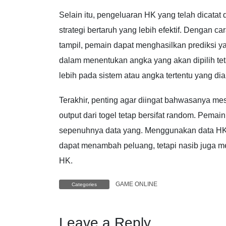
Selain itu, pengeluaran HK yang telah dicat
strategi bertaruh yang lebih efektif. Dengan
tampil, pemain dapat menghasilkan prediksi ya
dalam menentukan angka yang akan dipilih tet
lebih pada sistem atau angka tertentu yang di
Terakhir, penting agar diingat bahwasanya 
output dari togel tetap bersifat random. Pemain 
sepenuhnya data yang. Menggunakan data HK se
dapat menambah peluang, tetapi nasib juga me
HK.
GAME ONLINE
Categories
Leave a Reply