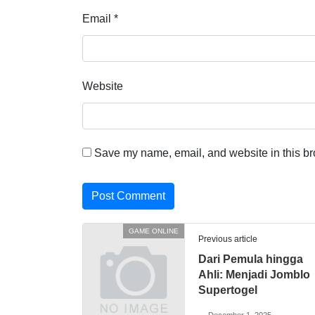
Email
*
Website
Save my name, email, and website in this br
GAME ONLINE
Previous article
Dari Pemula hingga
Ahli: Menjadi Jomblo
Supertogel