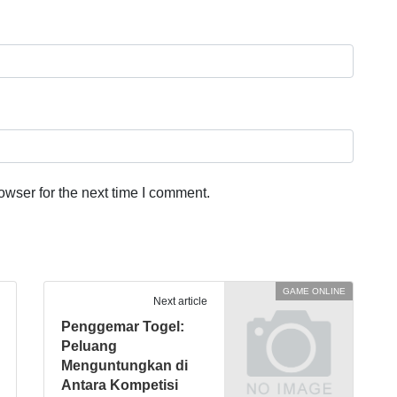
owser for the next time I comment.
GAME ONLINE
Next article
Penggemar Togel:
Peluang
Menguntungkan di
Antara Kompetisi