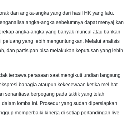
orak dan angka-angka yang dari hasil HK yang lalu.
enganalisa angka-angka sebelumnya dapat menyajikan
erekap angka-angka yang banyak muncul atau bahkan
peluang yang lebih menguntungkan. Melalui analisis
ah, dan partisipan bisa melakukan keputusan yang lebih
 tidak terbawa perasaan saat mengikuti undian langsung
m ekspresi bahagia ataupun kekecewaan ketika melihat
n senantiasa berpegang pada taktik yang telah
i dalam lomba ini. Prosedur yang sudah dipersiapkan
nggup memperbaiki kinerja di setiap pertandingan live