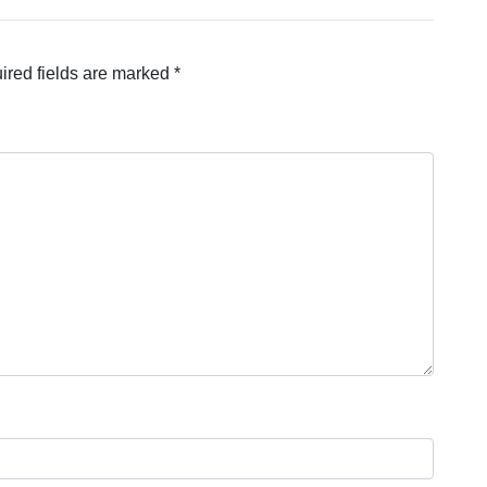
ired fields are marked
*