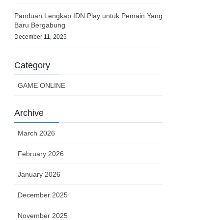
Panduan Lengkap IDN Play untuk Pemain Yang
Baru Bergabung
December 11, 2025
Category
GAME ONLINE
Archive
March 2026
February 2026
January 2026
December 2025
November 2025