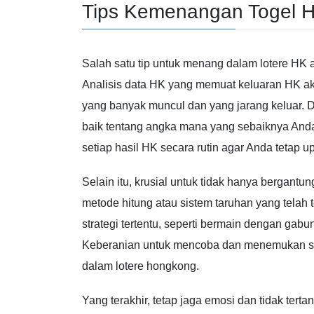
Tips Kemenangan Togel 
Salah satu tip untuk menang dalam lotere HK 
Analisis data HK yang memuat keluaran HK 
yang banyak muncul dan yang jarang keluar. 
baik tentang angka mana yang sebaiknya Anda 
setiap hasil HK secara rutin agar Anda tetap u
Selain itu, krusial untuk tidak hanya bergan
metode hitung atau sistem taruhan yang telah te
strategi tertentu, seperti bermain dengan gab
Keberanian untuk mencoba dan menemukan str
dalam lotere hongkong.
Yang terakhir, tetap jaga emosi dan tidak te