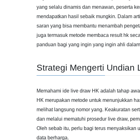
yang selalu dinamis dan menawan, peserta ke
mendapatkan hasil sebaik mungkin. Dalam artike
saran yang bisa membantu menambah pengetahu
juga termasuk metode membaca result hk secar
panduan bagi yang ingin yang ingin ahli dalam d
Strategi Mengerti Undian
Memahami ide live draw HK adalah tahap awal 
HK merupakan metode untuk menunjukkan hasi
melihat langsung nomor yang. Keakuratan sert
dan melalui mematuhi prosedur live draw, pem
Oleh sebab itu, perlu bagi terus menyaksikan
data berharga.