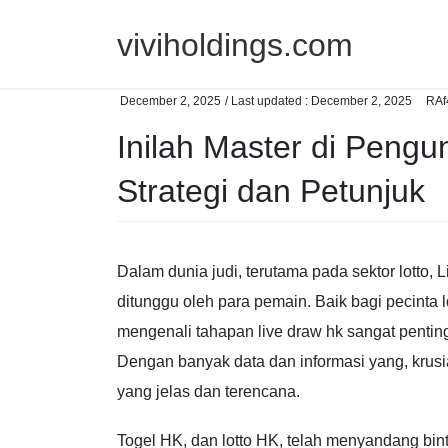
Skip
Skip
to
to
viviholdings.com
the
the
content
Navigation
December 2, 2025
/ Last updated :
December 2, 2025
RAf
Inilah Master di Peng
Strategi dan Petunjuk
Dalam dunia judi, terutama pada sektor lotto
ditunggu oleh para pemain. Baik bagi pecinta 
mengenali tahapan live draw hk sangat penti
Dengan banyak data dan informasi yang, krusi
yang jelas dan terencana.
Togel HK, dan lotto HK, telah menyandang bint