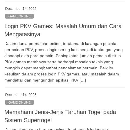
December 14, 2025
GAME ONLINE
Login PKV Games: Masalah Umum dan Cara
Mengatasinya
Dalam dunia permainan online, terutama di kalangan pecinta
permainan PKV, proses login sering kali menjadi tantangan yang
dihadapi oleh para pemain. Peningkatan jumlah pemain di situs
PKV games membawa serta berbagai masalah teknis yang
mungkin dapat menghambat pengalaman bermain. Baik itu
kesulitan dalam proses login PKV games, atau masalah dalam
mendaftar dan mengunduh aplikasi PKV […]
December 14, 2025
GAME ONLINE
Memahami Jenis-Jenis Taruhan Togel pada
Sistem Supertogel
Dalam alam game taruhan online, terutama di Indonesia,