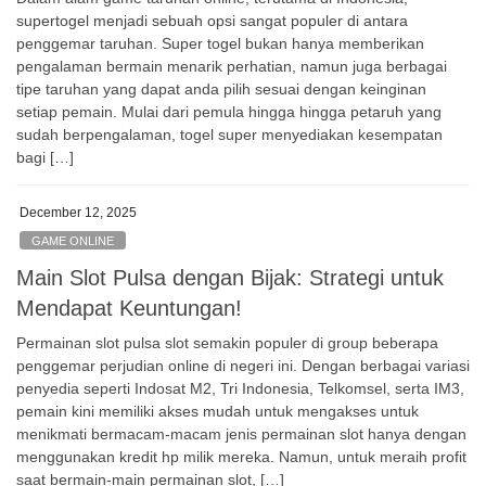
supertogel menjadi sebuah opsi sangat populer di antara
penggemar taruhan. Super togel bukan hanya memberikan
pengalaman bermain menarik perhatian, namun juga berbagai
tipe taruhan yang dapat anda pilih sesuai dengan keinginan
setiap pemain. Mulai dari pemula hingga hingga petaruh yang
sudah berpengalaman, togel super menyediakan kesempatan
bagi […]
December 12, 2025
GAME ONLINE
Main Slot Pulsa dengan Bijak: Strategi untuk
Mendapat Keuntungan!
Permainan slot pulsa slot semakin populer di group beberapa
penggemar perjudian online di negeri ini. Dengan berbagai variasi
penyedia seperti Indosat M2, Tri Indonesia, Telkomsel, serta IM3,
pemain kini memiliki akses mudah untuk mengakses untuk
menikmati bermacam-macam jenis permainan slot hanya dengan
menggunakan kredit hp milik mereka. Namun, untuk meraih profit
saat bermain-main permainan slot, […]