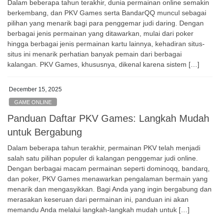
Dalam beberapa tahun terakhir, dunia permainan online semakin
berkembang, dan PKV Games serta BandarQQ muncul sebagai
pilihan yang menarik bagi para penggemar judi daring. Dengan
berbagai jenis permainan yang ditawarkan, mulai dari poker
hingga berbagai jenis permainan kartu lainnya, kehadiran situs-
situs ini menarik perhatian banyak pemain dari berbagai
kalangan. PKV Games, khususnya, dikenal karena sistem […]
December 15, 2025
GAME ONLINE
Panduan Daftar PKV Games: Langkah Mudah
untuk Bergabung
Dalam beberapa tahun terakhir, permainan PKV telah menjadi
salah satu pilihan populer di kalangan penggemar judi online.
Dengan berbagai macam permainan seperti dominoqq, bandarq,
dan poker, PKV Games menawarkan pengalaman bermain yang
menarik dan mengasyikkan. Bagi Anda yang ingin bergabung dan
merasakan keseruan dari permainan ini, panduan ini akan
memandu Anda melalui langkah-langkah mudah untuk […]