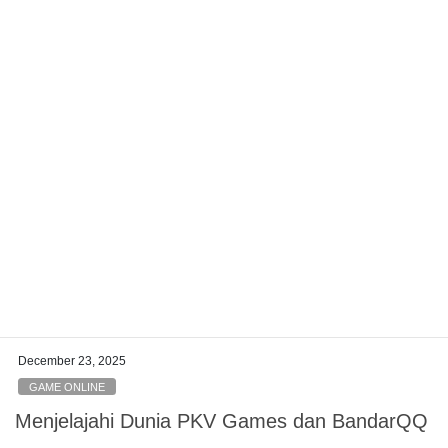
bergabung dengan SatelitTogel, Anda […]
January 1, 2026
GAME ONLINE
Pendekatan Investasi Emas di Pertengahan
Kenaikan Nilai ANTAM
Dalam beberapa pekan terakhir, pasar logam mulia menyaksikan
fluktuasi yang menggoda banyak pemodal, khususnya dengan
kenaikan harga gold ANTAM yang signifikan. Hari ini, harga logam
emas ANTAM meroket Rp 8.000, memunculkan gelombang baru
bagi para pelaku pasar. Lonjakan ini menunjukkan bahwa
pembelian emas masih menjadi pilihan yang menarik di tengah
ketidakjelasan ekonomi global. Sejalan dengan […]
December 23, 2025
GAME ONLINE
Menjelajahi Dunia PKV Games dan BandarQQ