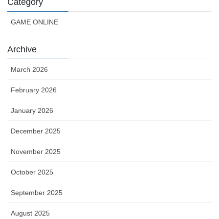
Category
GAME ONLINE
Archive
March 2026
February 2026
January 2026
December 2025
November 2025
October 2025
September 2025
August 2025