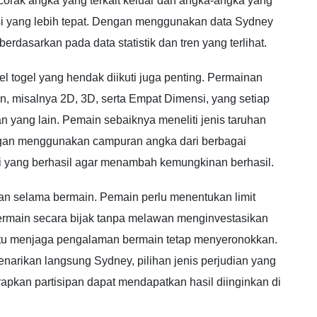
rak angka yang terkait keluar dan angka-angka yang
si yang lebih tepat. Dengan menggunakan data Sydney
erdasarkan pada data statistik dan tren yang terlihat.
el togel yang hendak diikuti juga penting. Permainan
, misalnya 2D, 3D, serta Empat Dimensi, yang setiap
yang lain. Pemain sebaiknya meneliti jenis taruhan
engan menggunakan campuran angka dari berbagai
egi yang berhasil agar menambah kemungkinan berhasil.
an selama bermain. Pemain perlu menentukan limit
Bermain secara bijak tanpa melawan menginvestasikan
ntu menjaga pengalaman bermain tetap menyeronokkan.
rikan langsung Sydney, pilihan jenis perjudian yang
apkan partisipan dapat mendapatkan hasil diinginkan di