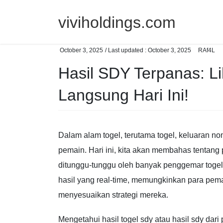
Skip
Skip
to
to
viviholdings.com
the
the
content
Navigation
October 3, 2025
/ Last updated :
October 3, 2025
RAf4L
Hasil SDY Terpanas: L
Langsung Hari Ini!
Dalam alam togel, terutama togel, keluaran no
pemain. Hari ini, kita akan membahas tentang
ditunggu-tunggu oleh banyak penggemar togel
hasil yang real-time, memungkinkan para pem
menyesuaikan strategi mereka.
Mengetahui hasil togel sdy atau hasil sdy da