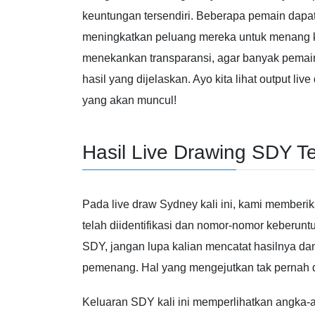
keuntungan tersendiri. Beberapa pemain dapat 
meningkatkan peluang mereka untuk menang ko
menekankan transparansi, agar banyak pemain
hasil yang dijelaskan. Ayo kita lihat output l
yang akan muncul!
Hasil Live Drawing SDY Te
Pada live draw Sydney kali ini, kami memberi
telah diidentifikasi dan nomor-nomor keberun
SDY, jangan lupa kalian mencatat hasilnya d
pemenang. Hal yang mengejutkan tak pernah dap
Keluaran SDY kali ini memperlihatkan angka-a