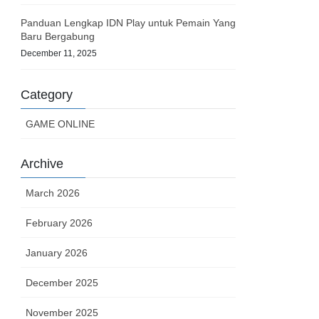
Panduan Lengkap IDN Play untuk Pemain Yang
Baru Bergabung
December 11, 2025
Category
GAME ONLINE
Archive
March 2026
February 2026
January 2026
December 2025
November 2025