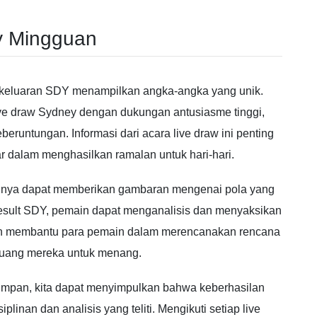
y Mingguan
il keluaran SDY menampilkan angka-angka yang unik.
live draw Sydney dengan dukungan antusiasme tinggi,
untungan. Informasi dari acara live draw ini penting
r dalam menghasilkan ramalan untuk hari-hari.
gunya dapat memberikan gambaran mengenai pola yang
result SDY, pemain dapat menganalisis dan menyaksikan
kan membantu para pemain dalam merencanakan rencana
luang mereka untuk menang.
simpan, kita dapat menyimpulkan bahwa keberhasilan
linan dan analisis yang teliti. Mengikuti setiap live