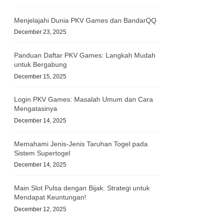
Menjelajahi Dunia PKV Games dan BandarQQ
December 23, 2025
Panduan Daftar PKV Games: Langkah Mudah
untuk Bergabung
December 15, 2025
Login PKV Games: Masalah Umum dan Cara
Mengatasinya
December 14, 2025
Memahami Jenis-Jenis Taruhan Togel pada
Sistem Supertogel
December 14, 2025
Main Slot Pulsa dengan Bijak: Strategi untuk
Mendapat Keuntungan!
December 12, 2025