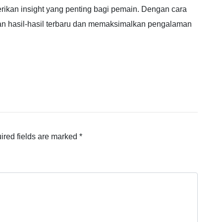
rikan insight yang penting bagi pemain. Dengan cara
gan hasil-hasil terbaru dan memaksimalkan pengalaman
ired fields are marked
*