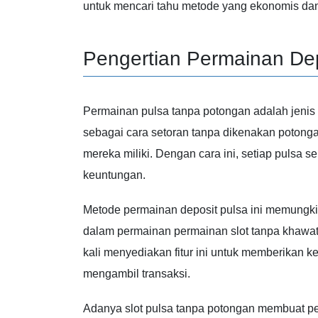
untuk mencari tahu metode yang ekonomis da
Pengertian Permainan De
Permainan pulsa tanpa potongan adalah jeni
sebagai cara setoran tanpa dikenakan potong
mereka miliki. Dengan cara ini, setiap pulsa
keuntungan.
Metode permainan deposit pulsa ini memungkin
dalam permainan permainan slot tanpa khawatir
kali menyediakan fitur ini untuk memberikan
mengambil transaksi.
Adanya slot pulsa tanpa potongan membuat p