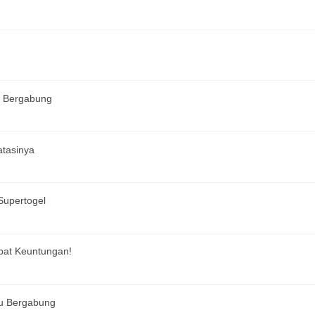
k Bergabung
tasinya
Supertogel
apat Keuntungan!
u Bergabung