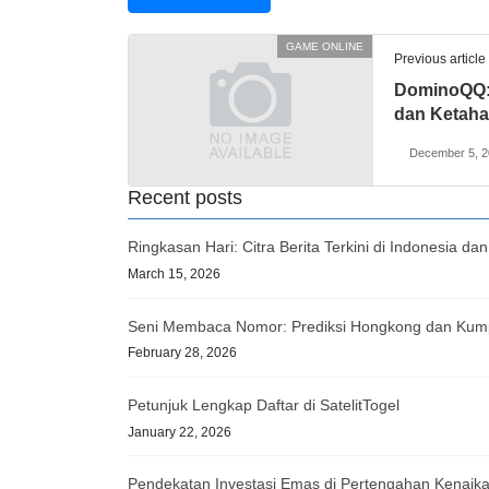
GAME ONLINE
Previous article
DominoQQ:
dan Ketaha
December 5, 
Recent posts
Ringkasan Hari: Citra Berita Terkini di Indonesia da
March 15, 2026
Seni Membaca Nomor: Prediksi Hongkong dan Kumpul
February 28, 2026
Petunjuk Lengkap Daftar di SatelitTogel
January 22, 2026
Pendekatan Investasi Emas di Pertengahan Kenaik