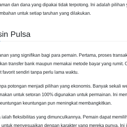
man dan dana yang dipakai tidak terpotong. Ini adalah pilihan
tambahan untuk setiap taruhan yang dilakukan.
in Pulsa
 yang signifikan bagi para pemain. Pertama, proses transaksi
akan transfer bank maupun memakai metode bayar yang rumit. 
avorit sendiri tanpa perlu lama waktu.
tanpa potongan menjadi pilihan yang ekonomis. Banyak sekali w
unakan untuk setoran 100% digunakan untuk permainan. Ini me
si keuntungan keuntungan pun meningkat membangkitkan.
 ialah fleksibilitas yang dimunculkannya. Pemain dapat memilih p
ih untuk menyesuaikan dengan karakter yang mereka punya. Ini