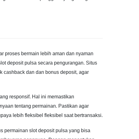
agar proses bermain lebih aman dan nyaman
ot deposit pulsa secara pengurangan. Situs
uk cashback dan dan bonus deposit, agar
ang responsif. Hal ini memastikan
nyaan tentang permainan. Pastikan agar
ya lebih fleksibel fleksibel saat bertransaksi.
us permainan slot deposit pulsa yang bisa