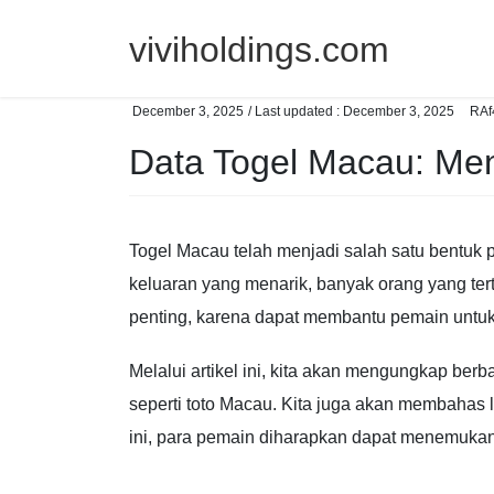
Skip
Skip
to
to
viviholdings.com
the
the
content
Navigation
December 3, 2025
/ Last updated :
December 3, 2025
RAf
Data Togel Macau: Me
Togel Macau telah menjadi salah satu bentuk 
keluaran yang menarik, banyak orang yang tert
penting, karena dapat membantu pemain untu
Melalui artikel ini, kita akan mengungkap ber
seperti toto Macau. Kita juga akan membahas 
ini, para pemain diharapkan dapat menemukan s