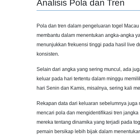
Analisis Pola dan Tren
Pola dan tren dalam pengeluaran togel Macau 
membantu dalam menentukan angka-angka yang 
menunjukkan frekuensi tinggi pada hasil live
konsisten.
Selain dari angka yang sering muncul, ada ju
keluar pada hari tertentu dalam minggu memil
hari Senin dan Kamis, misalnya, sering kali m
Rekapan data dari keluaran sebelumnya juga 
mencari pola dan mengidentifikasi tren jang
mereka tentang dinamika yang terjadi pada t
pemain bersikap lebih bijak dalam menentuka