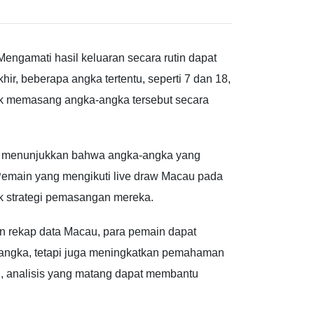
engamati hasil keluaran secara rutin dapat
, beberapa angka tertentu, seperti 7 dan 18,
tuk memasang angka-angka tersebut secara
tian menunjukkan bahwa angka-angka yang
 Pemain yang mengikuti live draw Macau pada
uk strategi pemasangan mereka.
n rekap data Macau, para pemain dapat
h angka, tetapi juga meningkatkan pemahaman
n, analisis yang matang dapat membantu