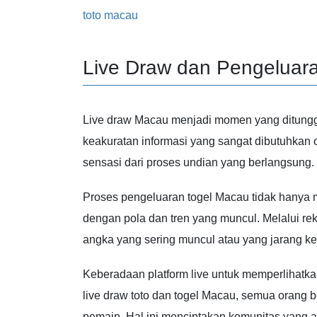
toto macau
Live Draw dan Pengeluar
Live draw Macau menjadi momen yang ditunggu
keakuratan informasi yang sangat dibutuhkan 
sensasi dari proses undian yang berlangsung.
Proses pengeluaran togel Macau tidak hanya me
dengan pola dan tren yang muncul. Melalui r
angka yang sering muncul atau yang jarang ke
Keberadaan platform live untuk memperlihatka
live draw toto dan togel Macau, semua orang
pemain. Hal ini menciptakan komunitas yang a