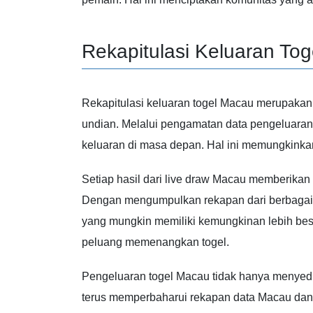
Rekapitulasi Keluaran Tog
Rekapitulasi keluaran togel Macau merupakan 
undian. Melalui pengamatan data pengeluara
keluaran di masa depan. Hal ini memungkinka
Setiap hasil dari live draw Macau memberikan
Dengan mengumpulkan rekapan dari berbagai k
yang mungkin memiliki kemungkinan lebih besa
peluang memenangkan togel.
Pengeluaran togel Macau tidak hanya menyedi
terus memperbaharui rekapan data Macau dan 