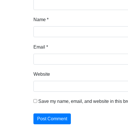
Name
*
Email
*
Website
Save my name, email, and website in this br