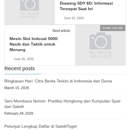
Drawing SDY 6D: Informasi
Tercepat Saat Ini
June 22, 2025
GAME ONLINE
Next article
Mesin Slot Indosat 5000:
Nasib dan Taktik untuk
Menang
June 25, 2025
Recent posts
Ringkasan Hari: Citra Berita Terkini di Indonesia dan Dunia
March 15, 2026
Seni Membaca Nomor: Prediksi Hongkong dan Kumpulan Syair
dari Satelit
February 28, 2026
Petunjuk Lengkap Daftar di SatelitTogel