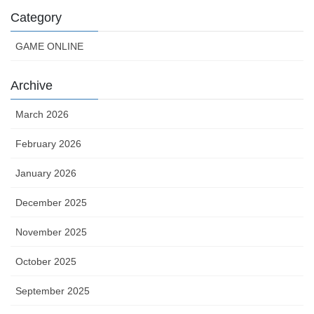
Category
GAME ONLINE
Archive
March 2026
February 2026
January 2026
December 2025
November 2025
October 2025
September 2025