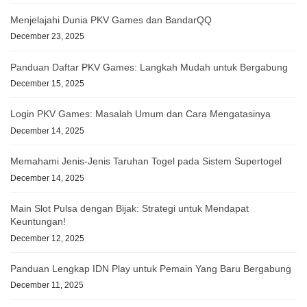
Menjelajahi Dunia PKV Games dan BandarQQ
December 23, 2025
Panduan Daftar PKV Games: Langkah Mudah untuk Bergabung
December 15, 2025
Login PKV Games: Masalah Umum dan Cara Mengatasinya
December 14, 2025
Memahami Jenis-Jenis Taruhan Togel pada Sistem Supertogel
December 14, 2025
Main Slot Pulsa dengan Bijak: Strategi untuk Mendapat
Keuntungan!
December 12, 2025
Panduan Lengkap IDN Play untuk Pemain Yang Baru Bergabung
December 11, 2025