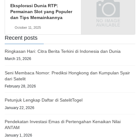
Eksplorasi Dunia RTP:
Permainan Slot yang Populer
dan Tips Memainkannya
October 11, 2025
Recent posts
Ringkasan Hari: Citra Berita Terkini di Indonesia dan Dunia
March 15, 2026
Seni Membaca Nomor: Prediksi Hongkong dan Kumpulan Syair
dari Satelit
February 28, 2026
Petunjuk Lengkap Daftar di SatelitTogel
January 22, 2026
Pendekatan Investasi Emas di Pertengahan Kenaikan Nilai
ANTAM
January 1, 2026