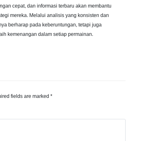
engan cepat, dan informasi terbaru akan membantu
tegi mereka. Melalui analisis yang konsisten dan
nya berharap pada keberuntungan, tetapi juga
aih kemenangan dalam setiap permainan.
ired fields are marked
*