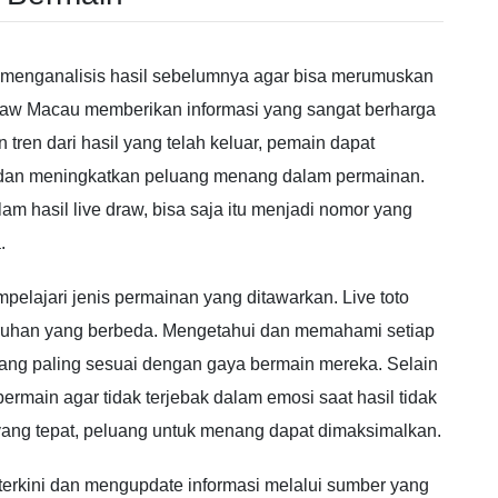
k menganalisis hasil sebelumnya agar bisa merumuskan
ve draw Macau memberikan informasi yang sangat berharga
ren dari hasil yang telah keluar, pemain dapat
i dan meningkatkan peluang menang dalam permainan.
am hasil live draw, bisa saja itu menjadi nomor yang
.
mpelajari jenis permainan yang ditawarkan. Live toto
taruhan yang berbeda. Mengetahui dan memahami setiap
ang paling sesuai dengan gaya bermain mereka. Selain
ermain agar tidak terjebak dalam emosi saat hasil tidak
 yang tepat, peluang untuk menang dapat dimaksimalkan.
l terkini dan mengupdate informasi melalui sumber yang