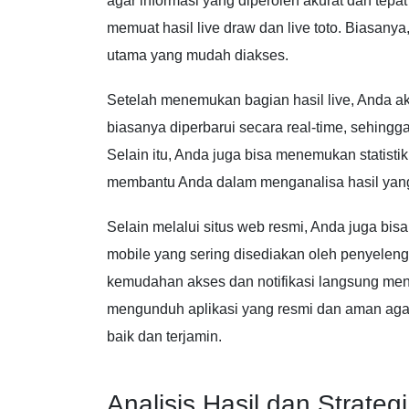
agar informasi yang diperoleh akurat dan tepat
memuat hasil live draw dan live toto. Biasanya
utama yang mudah diakses.
Setelah menemukan bagian hasil live, Anda akan 
biasanya diperbarui secara real-time, sehingg
Selain itu, Anda juga bisa menemukan statisti
membantu Anda dalam menganalisa hasil yang
Selain melalui situs web resmi, Anda juga bis
mobile yang sering disediakan oleh penyeleng
kemudahan akses dan notifikasi langsung meng
mengunduh aplikasi yang resmi dan aman aga
baik dan terjamin.
Analisis Hasil dan Strateg