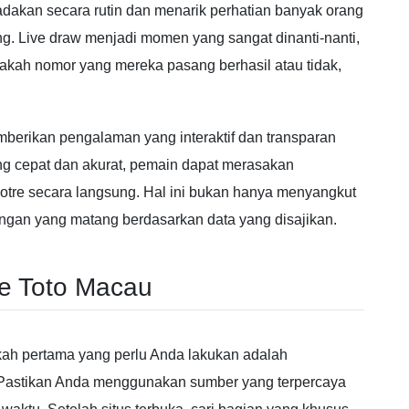
iadakan secara rutin dan menarik perhatian banyak orang
ng. Live draw menjadi momen yang sangat dinanti-nanti,
akah nomor yang mereka pasang berhasil atau tidak,
berikan pengalaman yang interaktif dan transparan
ng cepat dan akurat, pemain dapat merasakan
otre secara langsung. Hal ini bukan hanya menyangkut
tungan yang matang berdasarkan data yang disajikan.
ve Toto Macau
kah pertama yang perlu Anda lakukan adalah
 Pastikan Anda menggunakan sumber yang terpercaya