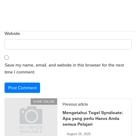
Email
*
Website
Save my name, email, and website in this browser for the next
time I comment.
GAME ONLINE
Previous article
Mengetahui Togel Syndicate:
Apa yang perlu Harus Anda
semua Pelajari
August 25, 2025