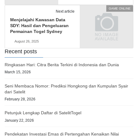
GAME ONLINE
Next article
Menjelajahi Kawasan Data
SDY: Hasil dan Pengeluaran
Permainan Togel Sydney
August 26, 2025
Recent posts
Ringkasan Hari: Citra Berita Terkini di Indonesia dan Dunia
March 15, 2026
Seni Membaca Nomor: Prediksi Hongkong dan Kumpulan Syair
dari Satelit
February 28, 2026
Petunjuk Lengkap Daftar di SatelitTogel
January 22, 2026
Pendekatan Investasi Emas di Pertengahan Kenaikan Nilai