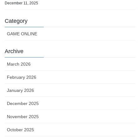
December 11, 2025
Category
GAME ONLINE
Archive
March 2026
February 2026
January 2026
December 2025
November 2025
October 2025