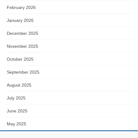
February 2026
January 2026
December 2025
November 2025
October 2025
September 2025
August 2025
July 2025
June 2025
May 2025