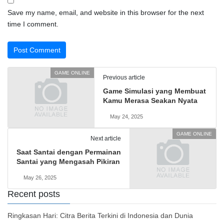
Save my name, email, and website in this browser for the next
time I comment.
GAME ONLINE
Previous article
Game Simulasi yang Membuat
Kamu Merasa Seakan Nyata
May 24, 2025
GAME ONLINE
Next article
Saat Santai dengan Permainan
Santai yang Mengasah Pikiran
May 26, 2025
Recent posts
Ringkasan Hari: Citra Berita Terkini di Indonesia dan Dunia