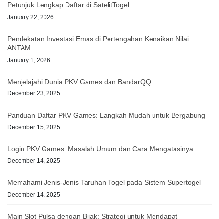
Petunjuk Lengkap Daftar di SatelitTogel
January 22, 2026
Pendekatan Investasi Emas di Pertengahan Kenaikan Nilai
ANTAM
January 1, 2026
Menjelajahi Dunia PKV Games dan BandarQQ
December 23, 2025
Panduan Daftar PKV Games: Langkah Mudah untuk Bergabung
December 15, 2025
Login PKV Games: Masalah Umum dan Cara Mengatasinya
December 14, 2025
Memahami Jenis-Jenis Taruhan Togel pada Sistem Supertogel
December 14, 2025
Main Slot Pulsa dengan Bijak: Strategi untuk Mendapat