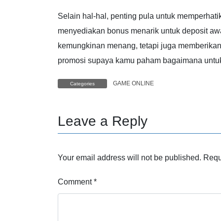
Selain hal-hal, penting pula untuk memperhati
menyediakan bonus menarik untuk deposit awal
kemungkinan menang, tetapi juga memberikan
promosi supaya kamu paham bagaimana untuk
GAME ONLINE
Categories
Leave a Reply
Your email address will not be published.
Requ
Comment
*