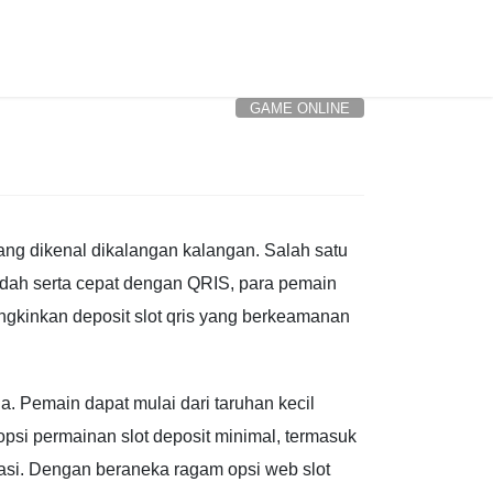
GAME ONLINE
ng dikenal dikalangan kalangan. Salah satu
udah serta cepat dengan QRIS, para pemain
ungkinkan deposit slot qris yang berkeamanan
. Pemain dapat mulai dari taruhan kecil
opsi permainan slot deposit minimal, termasuk
asi. Dengan beraneka ragam opsi web slot