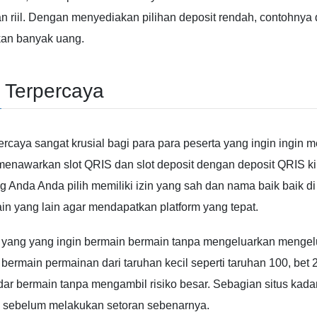
 riil. Dengan menyediakan pilihan deposit rendah, contohnya
kan banyak uang.
t Terpercaya
ercaya sangat krusial bagi para para peserta yang ingin ing
enawarkan slot QRIS dan slot deposit dengan deposit QRIS ki
ng Anda Anda pilih memiliki izin yang sah dan nama baik baik 
in yang lain agar mendapatkan platform yang tepat.
agi yang yang ingin bermain bermain tanpa mengeluarkan menge
bermain permainan dari taruhan kecil seperti taruhan 100, bet 2
dar bermain tanpa mengambil risiko besar. Sebagian situs ka
 sebelum melakukan setoran sebenarnya.