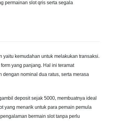
g permainan slot qris serta segala
n yaitu kemudahan untuk melakukan transaksi.
form yang panjang. Hal ini teramat
dengan nominal dua ratus, serta merasa
ambil deposit sejak 5000, membuatnya ideal
lot yang menarik untuk para pemain pemula
 pengalaman bermain slot tanpa perlu