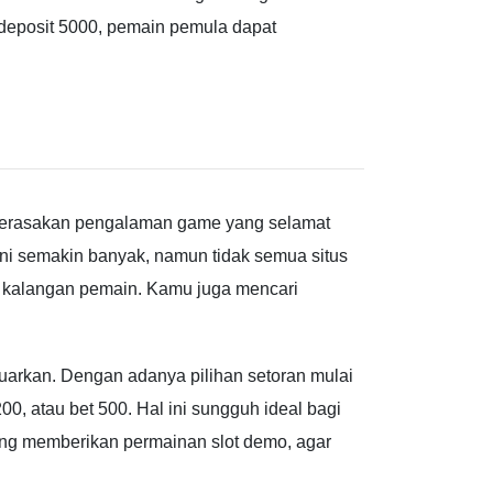
 deposit 5000, pemain pemula dapat
in merasakan pengalaman game yang selamat
ni semakin banyak, namun tidak semua situs
di kalangan pemain. Kamu juga mencari
luarkan. Dengan adanya pilihan setoran mulai
00, atau bet 500. Hal ini sungguh ideal bagi
dang memberikan permainan slot demo, agar