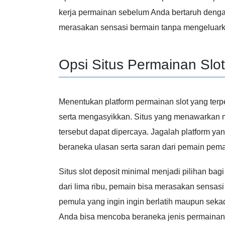
kerja permainan sebelum Anda bertaruh dengan
merasakan sensasi bermain tanpa mengeluar
Opsi Situs Permainan Slo
Menentukan platform permainan slot yang terp
serta mengasyikkan. Situs yang menawarkan m
tersebut dapat dipercaya. Jagalah platform ya
beraneka ulasan serta saran dari pemain pema
Situs slot deposit minimal menjadi pilihan b
dari lima ribu, pemain bisa merasakan sensasi 
pemula yang ingin ingin berlatih maupun seka
Anda bisa mencoba beraneka jenis permainan