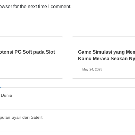
owser for the next time I comment.
otensi PG Soft pada Slot
Game Simulasi yang Me
Kamu Merasa Seakan Ny
May 24, 2025
n Dunia
an Syair dari Satelit