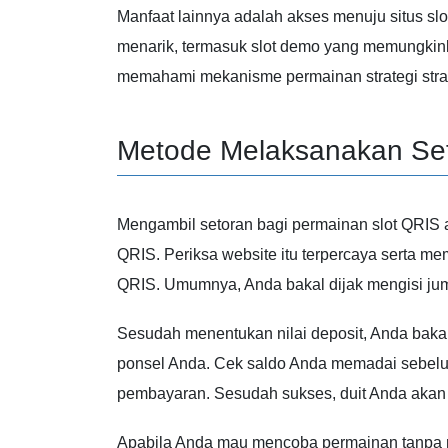
Manfaat lainnya adalah akses menuju situs s
menarik, termasuk slot demo yang memungkin
memahami mekanisme permainan strategi strat
Metode Melaksanakan Set
Mengambil setoran bagi permainan slot QRIS a
QRIS. Periksa website itu terpercaya serta me
QRIS. Umumnya, Anda bakal dijak mengisi jumla
Sesudah menentukan nilai deposit, Anda bak
ponsel Anda. Cek saldo Anda memadai sebelum
pembayaran. Sesudah sukses, duit Anda akan 
Apabila Anda mau mencoba permainan tanpa ri