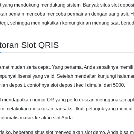
lot yang mendukung mendukung sistem. Banyak situs slot dep
kan pemain mencoba mencoba permainan dengan uang asli. H
egi, sehingga meningkatkan kemungkinan menang saat berjudi 
oran Slot QRIS
mat mudah serta cepat. Yang pertama, Anda sebaiknya memilih 
mpunyai lisensi yang valid. Setelah mendaftar, kunjungi halam
h deposit, contohnya slot deposit kecil dimulai dari 5000.
al mendapatkan nomor QR yang perlu di-scan menggunakan ap
 melakukan melakukan transaksi. Ikuti petunjuk yang muncul 
otomatis masuk ke akun slot Anda.
siko, beberapa situs slot menyediakan slot demo. Anda bisa 