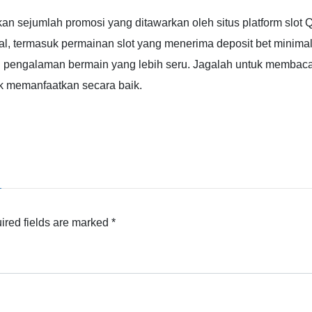
kan sejumlah promosi yang ditawarkan oleh situs platform slot
, termasuk permainan slot yang menerima deposit bet minimal
 pengalaman bermain yang lebih seru. Jagalah untuk membaca
 memanfaatkan secara baik.
ired fields are marked
*