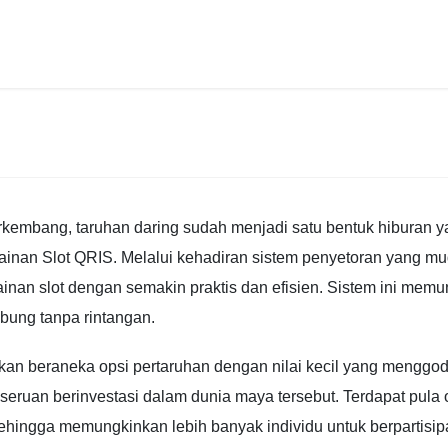
mbang, taruhan daring sudah menjadi satu bentuk hiburan ya
mainan Slot QRIS. Melalui kehadiran sistem penyetoran yang m
ainan slot dengan semakin praktis dan efisien. Sistem ini mem
abung tanpa rintangan.
kan beraneka opsi pertaruhan dengan nilai kecil yang menggoda
seruan berinvestasi dalam dunia maya tersebut. Terdapat pula 
hingga memungkinkan lebih banyak individu untuk berpartisip