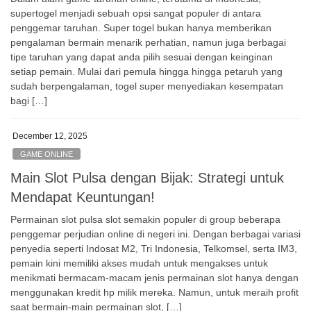
supertogel menjadi sebuah opsi sangat populer di antara
penggemar taruhan. Super togel bukan hanya memberikan
pengalaman bermain menarik perhatian, namun juga berbagai
tipe taruhan yang dapat anda pilih sesuai dengan keinginan
setiap pemain. Mulai dari pemula hingga hingga petaruh yang
sudah berpengalaman, togel super menyediakan kesempatan
bagi […]
December 12, 2025
GAME ONLINE
Main Slot Pulsa dengan Bijak: Strategi untuk
Mendapat Keuntungan!
Permainan slot pulsa slot semakin populer di group beberapa
penggemar perjudian online di negeri ini. Dengan berbagai variasi
penyedia seperti Indosat M2, Tri Indonesia, Telkomsel, serta IM3,
pemain kini memiliki akses mudah untuk mengakses untuk
menikmati bermacam-macam jenis permainan slot hanya dengan
menggunakan kredit hp milik mereka. Namun, untuk meraih profit
saat bermain-main permainan slot, […]