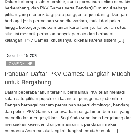
Dalam beberapa tahun terakhir, dunia permainan online semakin
berkembang, dan PKV Games serta BandarQQ muncul sebagai
pilihan yang menarik bagi para penggemar judi daring. Dengan
berbagai jenis permainan yang ditawarkan, mulai dari poker
hingga berbagai jenis permainan kartu lainnya, kehadiran situs-
situs ini menarik perhatian banyak pemain dari berbagai
kalangan. PKV Games, khususnya, dikenal karena sistem […]
December 15, 2025
GAME ONLINE
Panduan Daftar PKV Games: Langkah Mudah
untuk Bergabung
Dalam beberapa tahun terakhir, permainan PKV telah menjadi
salah satu pilihan populer di kalangan penggemar judi online.
Dengan berbagai macam permainan seperti dominoqq, bandarq,
dan poker, PKV Games menawarkan pengalaman bermain yang
menarik dan mengasyikkan. Bagi Anda yang ingin bergabung dan
merasakan keseruan dari permainan ini, panduan ini akan
memandu Anda melalui langkah-langkah mudah untuk […]