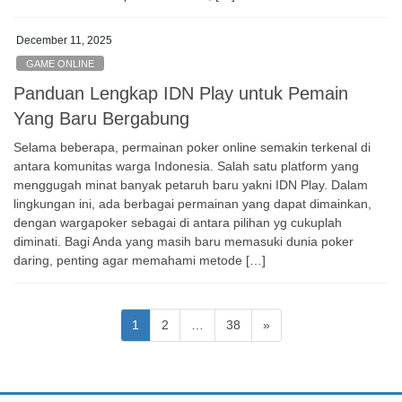
December 11, 2025
GAME ONLINE
Panduan Lengkap IDN Play untuk Pemain
Yang Baru Bergabung
Selama beberapa, permainan poker online semakin terkenal di
antara komunitas warga Indonesia. Salah satu platform yang
menggugah minat banyak petaruh baru yakni IDN Play. Dalam
lingkungan ini, ada berbagai permainan yang dapat dimainkan,
dengan wargapoker sebagai di antara pilihan yg cukuplah
diminati. Bagi Anda yang masih baru memasuki dunia poker
daring, penting agar memahami metode […]
Posts
Page
Page
Page
1
2
…
38
»
pagination