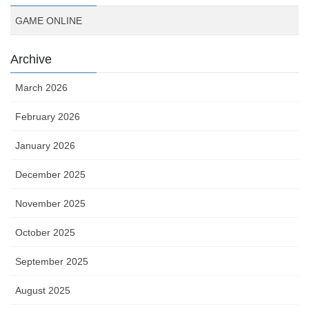
GAME ONLINE
Archive
March 2026
February 2026
January 2026
December 2025
November 2025
October 2025
September 2025
August 2025