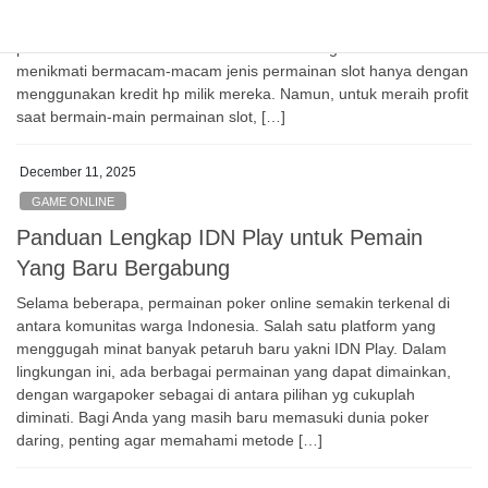
penggemar perjudian online di negeri ini. Dengan berbagai variasi
penyedia seperti Indosat M2, Tri Indonesia, Telkomsel, serta IM3,
pemain kini memiliki akses mudah untuk mengakses untuk
menikmati bermacam-macam jenis permainan slot hanya dengan
menggunakan kredit hp milik mereka. Namun, untuk meraih profit
saat bermain-main permainan slot, […]
December 11, 2025
GAME ONLINE
Panduan Lengkap IDN Play untuk Pemain
Yang Baru Bergabung
Selama beberapa, permainan poker online semakin terkenal di
antara komunitas warga Indonesia. Salah satu platform yang
menggugah minat banyak petaruh baru yakni IDN Play. Dalam
lingkungan ini, ada berbagai permainan yang dapat dimainkan,
dengan wargapoker sebagai di antara pilihan yg cukuplah
diminati. Bagi Anda yang masih baru memasuki dunia poker
daring, penting agar memahami metode […]