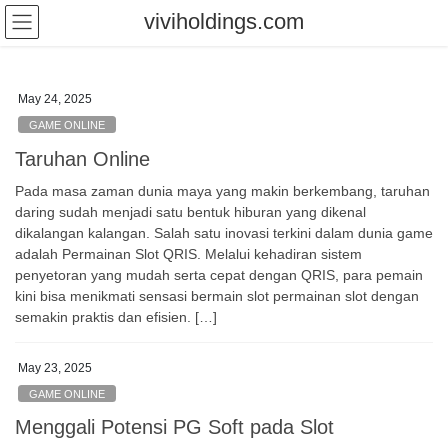
Skip
Skip
viviholdings.com
to
to
the
the
content
Navigation
May 24, 2025
GAME ONLINE
Taruhan Online
Pada masa zaman dunia maya yang makin berkembang, taruhan
daring sudah menjadi satu bentuk hiburan yang dikenal
dikalangan kalangan. Salah satu inovasi terkini dalam dunia game
adalah Permainan Slot QRIS. Melalui kehadiran sistem
penyetoran yang mudah serta cepat dengan QRIS, para pemain
kini bisa menikmati sensasi bermain slot permainan slot dengan
semakin praktis dan efisien. […]
May 23, 2025
GAME ONLINE
Menggali Potensi PG Soft pada Slot