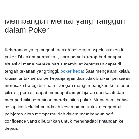
online.
Membangun Mental yang Tangguh
dalam Poker
Keberanian yang tangguh adalah beberapa aspek sukses di
poker. Di dalam permainan, para pemain kerap berhadapan
situasi di mana mereka harus membuat keputusan cepat di
tengah tekanan yang tinggi.
poker hebat
Saat mengalami kalah,
krusial untuk selalu berkepanjangan dan tidak biarkan perasaan
merusak strategi bermain. Dengan mengembangkan ketahanan
pikiran, pemain dapat mendapatkan pelajaran dari kalah dan
memperbaiki permainan mereka situs poker. Memahami bahwa
setiap kali kekalahan adalah kesempatan untuk mengambil
pelajaran akan mempermudah dalam membangun self-
confidence yang dibutuhkan untuk menghadapi rintangan ke
depan.