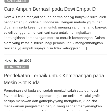
GAME ONLINE
Cara Ampuh Berhasil pada Dewi Empat D
Dewi 4D telah menjadi sebuah permainan yg banyak disukai oleh
penggemar judi online di Indonesia. Dengan metode yg mudah
dipahami serta kesempatan untuk menang yang menarik, banyak
sekali pengguna mencari-cari cara untuk meningkatkan
kemungkinan kemenangan mereka meraih kemenangan. Dalam
alam yang ketat ini krusial bagi pemain untuk mengembangkan
rencana yg ampuh supaya bisa tidak ketinggalan […]
November 26, 2025
GAME ONLINE
Pendekatan Terbaik untuk Kemenangan pada
Mesin Slot Kuda
Permainan slot kuda slot sudah menjadi salah satu dari opsi
favorit di kalangan penggemar perjudian online. Melalui grafik
berupa menawan dan gameplay yang menghibur, kuda slot
menawarkan pengalaman berjudi yang sangat menyenangkan