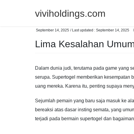
Skip
Skip
to
to
viviholdings.com
the
the
content
Navigation
September 14, 2025
/ Last updated :
September 14, 2025
Lima Kesalahan Umum 
Dalam dunia judi, terutama pada game yang se
serupa. Supertogel memberikan kesempatan b
uang mereka. Karena itu, penting supaya men
Sejumlah pemain yang baru saja masuk ke alam
bereaksi atas dasar insting semata, yang umu
terjadi pada bermain supertogel dan bagaima