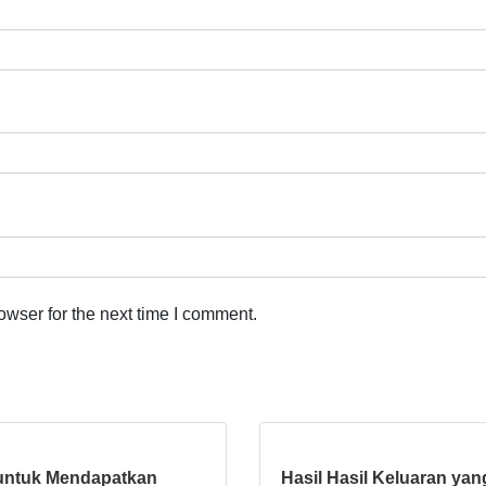
owser for the next time I comment.
u untuk Mendapatkan
Hasil Hasil Keluaran yan