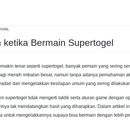
RAf4L
ketika Bermain Supertogel
makin tenar seperti supertogel, banyak pemain yang sering ser
agi meraih imbalan besar, namun tanpa adanya pemahaman aka
yadari dan mengelakkan kesilapan umum yang sering dilakukan
 supertogel tidak mengerti taktik serta aturan game dengan op
mnya tak mendatangkan hasil yang diharapkan. Dalam artikel 
na untuk mengelakkannya supaya bisa bermain dengan lebih p