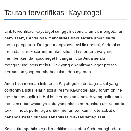
Tautan terverifikasi Kayutogel
Link terverifikasi Kayutogel sungguh esensial untuk mengetahui
bahwasanya Anda bisa mengakses situs secara aman serta
tanpa gangguan. Dengan mengkonsumsi link resmi, Anda bisa
terhindar dari kecurangan atau situs tidak terpercaya yang
memberikan dampak negatif. Jangan lupa Anda selalu
mengunjungi situs melalui link yang dikonfirmasi agar proses
permainan yang membahagiakan dan nyaman.
Anda bisa mencari link resmi Kayutogel di berbagai asal yang,
contohnya situs jejarin sosial resmi Kayutogel atau forum online
membahas topik ini. Hal ini merupakan langkah yang baik untuk
menjamin bahwasanya data yang akses merupakan akurat serta
terkini. Tidak perlu ragu untuk menambahkan link tersebut di
penanda kalian supaya senantiasa diakses setiap saat.
Selain itu, apabila terjadi modifikasi link atau Anda menghadapi