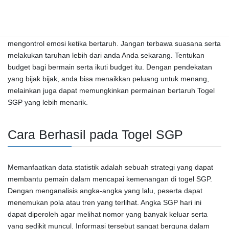
melaksanakan bet.
Sebagai penutup, penting adalah mengatur strategi dan
mengontrol emosi ketika bertaruh. Jangan terbawa suasana serta
melakukan taruhan lebih dari anda Anda sekarang. Tentukan
budget bagi bermain serta ikuti budget itu. Dengan pendekatan
yang bijak bijak, anda bisa menaikkan peluang untuk menang,
melainkan juga dapat memungkinkan permainan bertaruh Togel
SGP yang lebih menarik.
Cara Berhasil pada Togel SGP
Memanfaatkan data statistik adalah sebuah strategi yang dapat
membantu pemain dalam mencapai kemenangan di togel SGP.
Dengan menganalisis angka-angka yang lalu, peserta dapat
menemukan pola atau tren yang terlihat. Angka SGP hari ini
dapat diperoleh agar melihat nomor yang banyak keluar serta
yang sedikit muncul. Informasi tersebut sangat berguna dalam