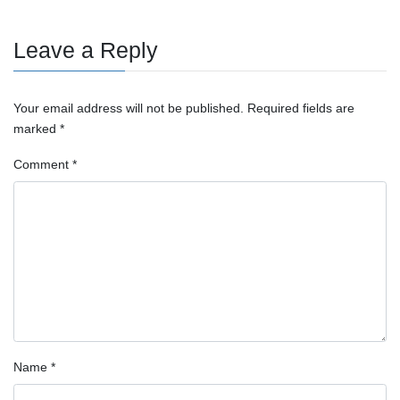
Leave a Reply
Your email address will not be published.
Required fields are
marked
*
Comment
*
Name
*