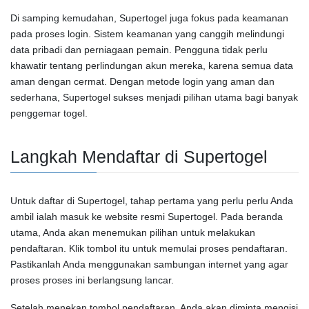
Di samping kemudahan, Supertogel juga fokus pada keamanan
pada proses login. Sistem keamanan yang canggih melindungi
data pribadi dan perniagaan pemain. Pengguna tidak perlu
khawatir tentang perlindungan akun mereka, karena semua data
aman dengan cermat. Dengan metode login yang aman dan
sederhana, Supertogel sukses menjadi pilihan utama bagi banyak
penggemar togel.
Langkah Mendaftar di Supertogel
Untuk daftar di Supertogel, tahap pertama yang perlu perlu Anda
ambil ialah masuk ke website resmi Supertogel. Pada beranda
utama, Anda akan menemukan pilihan untuk melakukan
pendaftaran. Klik tombol itu untuk memulai proses pendaftaran.
Pastikanlah Anda menggunakan sambungan internet yang agar
proses proses ini berlangsung lancar.
Setelah menekan tombol pendaftaran, Anda akan diminta mengisi