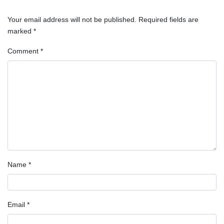
Your email address will not be published.
Required fields are
marked
*
Comment
*
Name
*
Email
*