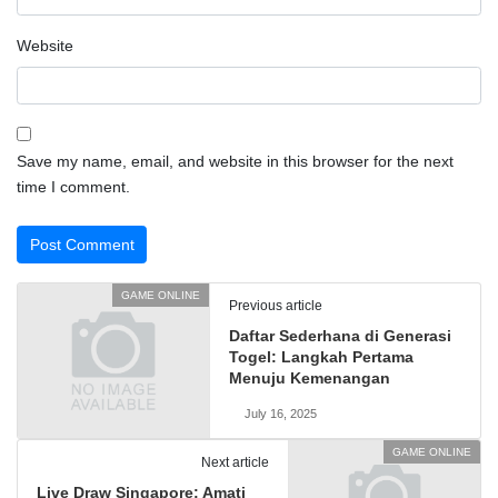
Website
Save my name, email, and website in this browser for the next
time I comment.
GAME ONLINE
Previous article
Daftar Sederhana di Generasi
Togel: Langkah Pertama
Menuju Kemenangan
July 16, 2025
GAME ONLINE
Next article
Live Draw Singapore: Amati