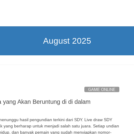
August 2025
GAME ONLINE
a yang Akan Beruntung di di dalam
s menunggu hasil pengundian terkini dari SDY. Live draw SDY
ak yang berharap untuk menjadi salah satu juara. Setiap undian
hidup, dan banyak pemain yang sudah menyiapkan nomor-