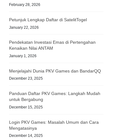
February 28, 2026
Petunjuk Lengkap Daftar di SatelitTogel
January 22, 2026
Pendekatan Investasi Emas di Pertengahan
Kenaikan Nilai ANTAM
January 1, 2026
Menjelajahi Dunia PKV Games dan BandarQQ
December 23, 2025
Panduan Daftar PKV Games: Langkah Mudah
untuk Bergabung
December 15, 2025
Login PKV Games: Masalah Umum dan Cara
Mengatasinya
December 14, 2025