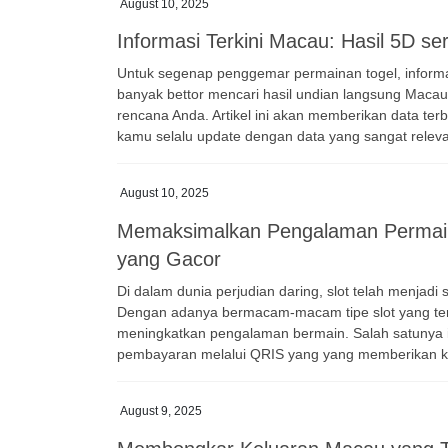
August 10, 2025
Informasi Terkini Macau: Hasil 5D se
Untuk segenap penggemar permainan togel, informas
banyak bettor mencari hasil undian langsung Maca
rencana Anda. Artikel ini akan memberikan data terba
kamu selalu update dengan data yang sangat relevan
August 10, 2025
Memaksimalkan Pengalaman Permaina
yang Gacor
Di dalam dunia perjudian daring, slot telah menjadi 
Dengan adanya bermacam-macam tipe slot yang ter
meningkatkan pengalaman bermain. Salah satunya in
pembayaran melalui QRIS yang yang memberikan kem
August 9, 2025