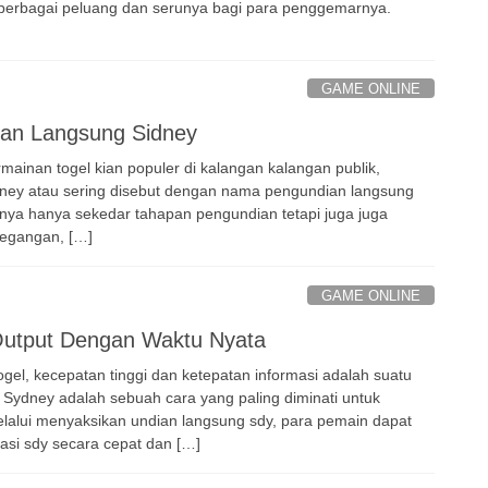
i berbagai peluang dan serunya bagi para penggemarnya.
GAME ONLINE
ian Langsung Sidney
mainan togel kian populer di kalangan kalangan publik,
Sidney atau sering disebut dengan nama pengundian langsung
anya hanya sekedar tahapan pengundian tetapi juga juga
tegangan, […]
GAME ONLINE
Output Dengan Waktu Nyata
gel, kecepatan tinggi dan ketepatan informasi adalah suatu
aw Sydney adalah sebuah cara yang paling diminati untuk
lalui menyaksikan undian langsung sdy, para pemain dapat
asi sdy secara cepat dan […]