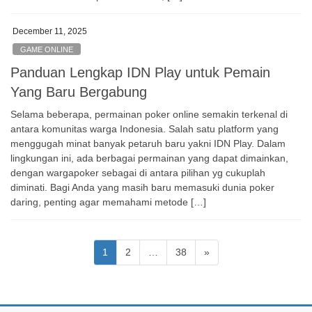
December 11, 2025
GAME ONLINE
Panduan Lengkap IDN Play untuk Pemain
Yang Baru Bergabung
Selama beberapa, permainan poker online semakin terkenal di
antara komunitas warga Indonesia. Salah satu platform yang
menggugah minat banyak petaruh baru yakni IDN Play. Dalam
lingkungan ini, ada berbagai permainan yang dapat dimainkan,
dengan wargapoker sebagai di antara pilihan yg cukuplah
diminati. Bagi Anda yang masih baru memasuki dunia poker
daring, penting agar memahami metode […]
Posts
Page
Page
Page
1
2
…
38
»
pagination