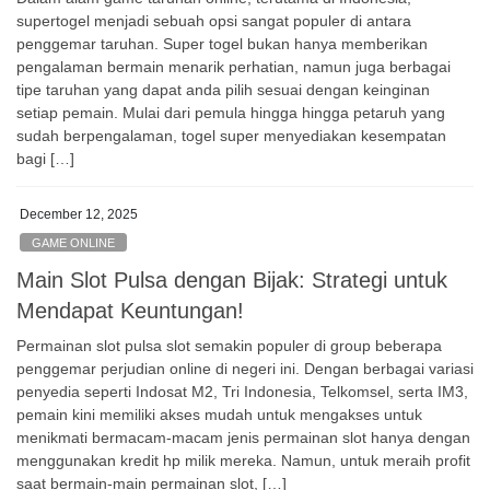
supertogel menjadi sebuah opsi sangat populer di antara
penggemar taruhan. Super togel bukan hanya memberikan
pengalaman bermain menarik perhatian, namun juga berbagai
tipe taruhan yang dapat anda pilih sesuai dengan keinginan
setiap pemain. Mulai dari pemula hingga hingga petaruh yang
sudah berpengalaman, togel super menyediakan kesempatan
bagi […]
December 12, 2025
GAME ONLINE
Main Slot Pulsa dengan Bijak: Strategi untuk
Mendapat Keuntungan!
Permainan slot pulsa slot semakin populer di group beberapa
penggemar perjudian online di negeri ini. Dengan berbagai variasi
penyedia seperti Indosat M2, Tri Indonesia, Telkomsel, serta IM3,
pemain kini memiliki akses mudah untuk mengakses untuk
menikmati bermacam-macam jenis permainan slot hanya dengan
menggunakan kredit hp milik mereka. Namun, untuk meraih profit
saat bermain-main permainan slot, […]